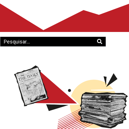
Os Anais do I SENAAPE já estão
disponíveis!
18 dezembro 2025
/
NEAAPE
,
SENAAPE
Temos a satisfação de informar que os Anais do
I Seminário Nacional Atores e Agendas de
Política Externa (SENAAPE) já estão disponíveis
para acesso e download gratuito. A publicação
reúne
Leia mais