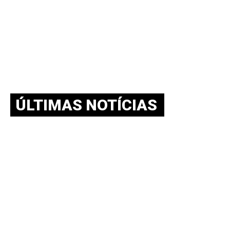
ÚLTIMAS NOTÍCIAS
BOLETIM NEAAPE v.10-n.02-
agosto.-2026 – SAMPAIO V.; PEDROSA
S.; SOUZA L.
julho 30, 2026
O Boletim NEAAPE divulga analises sobre o processo
decisório de política externa de distintos países, bem como
sobre