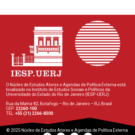
O Núcleo de Estudos Atores e Agendas de Política Externa está
localizado no Instituto de Estudos Sociais e Políticos da
Universidade do Estado do Rio de Janeiro (IESP-UERJ).
Rua da Matriz 82, Botafogo – Rio de Janeiro – RJ, Brasil
CEP:
22260-100
TEL:
+55 (21) 2266-8300
© 2025 Núcleo de Estudos Atores e Agendas de Política Externa.