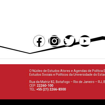
PROJETOS
PUBLICAÇÕES
MÍDIA
O Núcleo de Estudos Atores e Agendas de Política Ex
Estudos Sociais e Políticos da Universidade do Est
Rua da Matriz 82, Botafogo – Rio de Janeiro – RJ, B
CEP:
22260-100
TEL:
+55 (21) 2266-8300