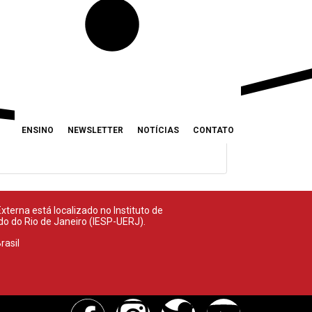
ENSINO
NEWSLETTER
NOTÍCIAS
CONTATO
terna está localizado no Instituto de
ado do Rio de Janeiro (IESP-UERJ).
rasil