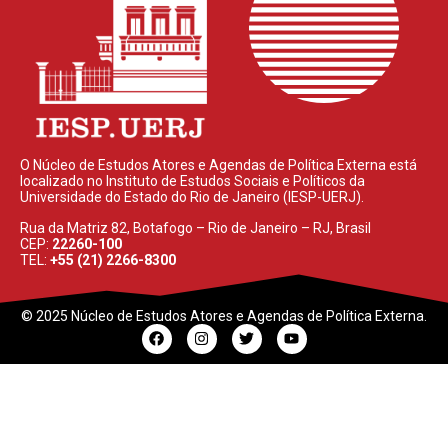
O Núcleo de Estudos Atores e Agendas de Política Externa está
localizado no Instituto de Estudos Sociais e Políticos da
Universidade do Estado do Rio de Janeiro (IESP-UERJ).
Rua da Matriz 82, Botafogo – Rio de Janeiro – RJ, Brasil
CEP:
22260-100
TEL:
+55 (21) 2266-8300
© 2025 Núcleo de Estudos Atores e Agendas de Política Externa.