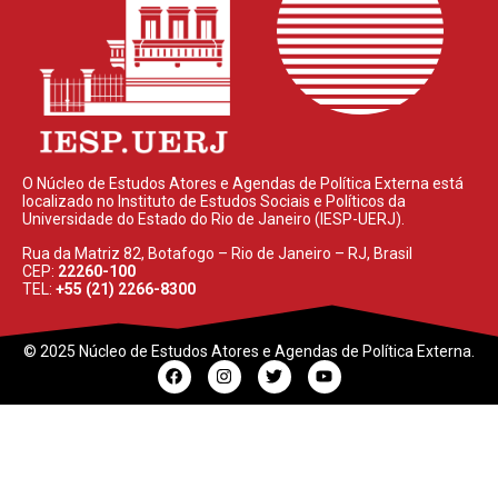
O Núcleo de Estudos Atores e Agendas de Política Externa está
localizado no Instituto de Estudos Sociais e Políticos da
Universidade do Estado do Rio de Janeiro (IESP-UERJ).
Rua da Matriz 82, Botafogo – Rio de Janeiro – RJ, Brasil
CEP:
22260-100
TEL:
+55 (21) 2266-8300
© 2025 Núcleo de Estudos Atores e Agendas de Política Externa.