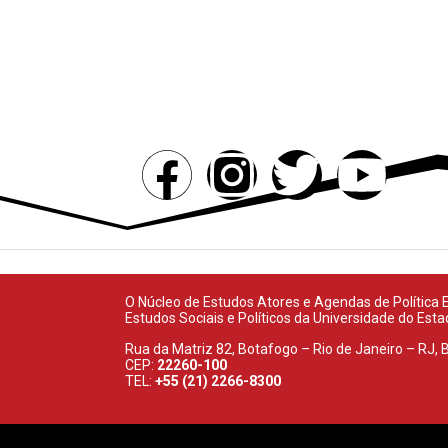
PROJETOS
PUBLICAÇÕES
MÍDIA
O Núcleo de Estudos Atores e Agendas de Política Ex
Estudos Sociais e Políticos da Universidade do Est
Rua da Matriz 82, Botafogo – Rio de Janeiro – RJ, B
CEP:
22260-100
TEL:
+55 (21) 2266-8300