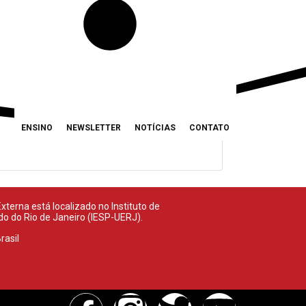
ENSINO
NEWSLETTER
NOTÍCIAS
CONTATO
terna está localizado no Instituto de
ado do Rio de Janeiro (IESP-UERJ).
rasil