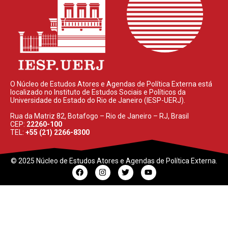
O Núcleo de Estudos Atores e Agendas de Política Externa está
localizado no Instituto de Estudos Sociais e Políticos da
Universidade do Estado do Rio de Janeiro (IESP-UERJ).
Rua da Matriz 82, Botafogo – Rio de Janeiro – RJ, Brasil
CEP:
22260-100
TEL:
+55 (21) 2266-8300
© 2025 Núcleo de Estudos Atores e Agendas de Política Externa.