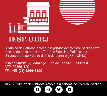
O Núcleo de Estudos Atores e Agendas de Política Externa está
localizado no Instituto de Estudos Sociais e Políticos da
Universidade do Estado do Rio de Janeiro (IESP-UERJ).
Rua da Matriz 82, Botafogo – Rio de Janeiro – RJ, Brasil
CEP:
22260-100
TEL:
+55 (21) 2266-8300
© 2025 Núcleo de Estudos Atores e Agendas de Política Externa.