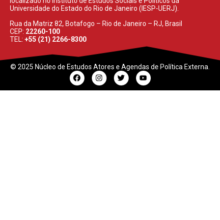
localizado no Instituto de Estudos Sociais e Políticos da
Universidade do Estado do Rio de Janeiro (IESP-UERJ).
Rua da Matriz 82, Botafogo – Rio de Janeiro – RJ, Brasil
CEP:
22260-100
TEL:
+55 (21) 2266-8300
© 2025 Núcleo de Estudos Atores e Agendas de Política Externa.