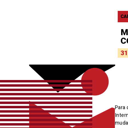
CA
M
C
31
Para 
Inter
mudan