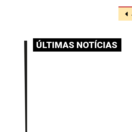
ÚLTIMAS NOTÍCIAS
BOLETIM NEAAPE v.10-n.02-
agosto.-2026 – SAMPAIO V.;
PEDROSA S.; SOUZA L.
julho 30, 2026
O Boletim NEAAPE divulga analises sobre o
processo decisório de política externa de
distintos países, bem como sobre
BOLETIM NEAAPE v.10 n.01 –
abril. 2026