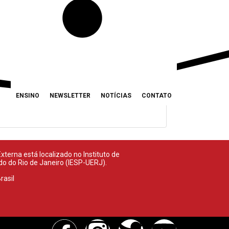
ENSINO
NEWSLETTER
NOTÍCIAS
CONTATO
terna está localizado no Instituto de
ado do Rio de Janeiro (IESP-UERJ).
rasil