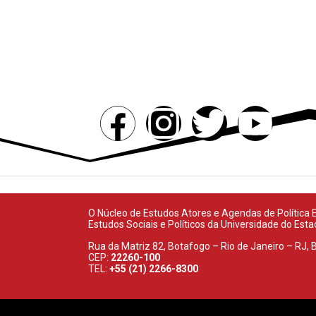
PROJETOS
PUBLICAÇÕES
MÍDIA
O Núcleo de Estudos Atores e Agendas de Política Ex
Estudos Sociais e Políticos da Universidade do Est
Rua da Matriz 82, Botafogo – Rio de Janeiro – RJ, B
CEP:
22260-100
TEL:
+55 (21) 2266-8300