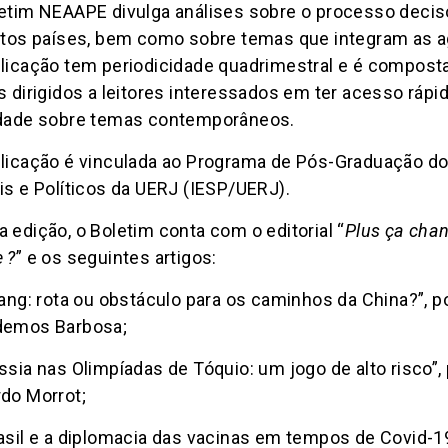
etim NEAAPE divulga análises sobre o processo decisór
ntos países, bem como sobre temas que integram as ag
licação tem periodicidade quadrimestral e é composta 
s dirigidos a leitores interessados em ter acesso ráp
idade sobre temas contemporâneos.
licação é vinculada ao Programa de Pós-Graduação do
is e Políticos da UERJ (IESP/UERJ).
 edição, o Boletim conta com o editorial “
Plus ça chan
 ?
” e os seguintes artigos:
iang: rota ou obstáculo para os caminhos da China?”, p
demos Barbosa;
ssia nas Olimpíadas de Tóquio: um jogo de alto risco”,
do Morrot;
asil e a diplomacia das vacinas em tempos de Covid-19