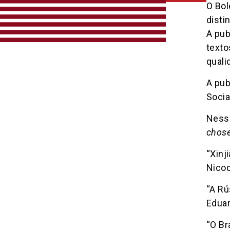
O Bol
disti
A pub
texto
qual
A pub
Socia
Nessa
chose
“Xinj
Nico
“A Rú
Eduar
“O Br