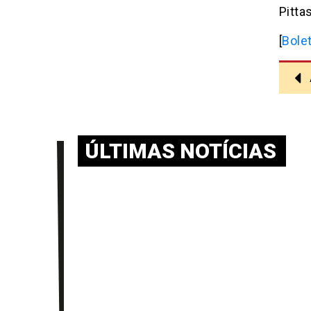
Pittas
[
Bole
ÚLTIMAS NOTÍCIAS
BOLETIM NEAAPE v.10-n.02-
agosto.-2026 – SAMPAIO V.;
PEDROSA S.; SOUZA L.
julho 30, 2026
O Boletim NEAAPE divulga analises sobre o
processo decisório de política externa de
distintos países, bem como sobre