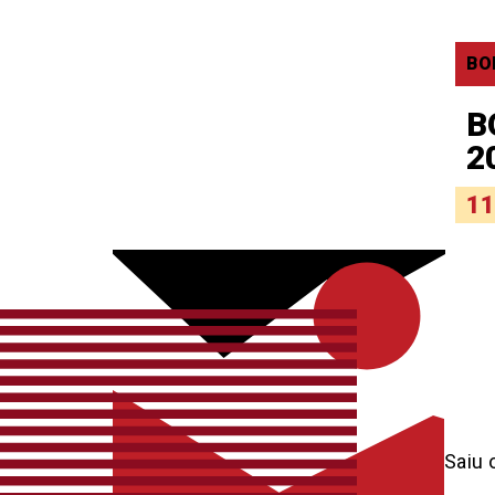
BO
B
2
11
Saiu 