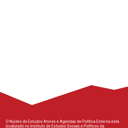
decisório de política externa de distintos países, bem como
sobre temas que
Aula Inaugural do Programa Santiago
Dantas – E agora, Brasil? Brasil, para
onde?
março 4, 2026
Aula Inaugural do Programa Santiago Dantas, 27 de fev,
titulo: E agora, Brasil? Brasil, para onde?, com participação
O Núcleo de Estudos Atores e Agendas de Política Externa está
localizado no Instituto de Estudos Sociais e Políticos da