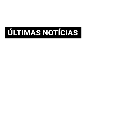
ÚLTIMAS NOTÍCIAS
BOLETIM NEAAPE v.10-n.02-
agosto.-2026 – SAMPAIO V.; PEDROSA
S.; SOUZA L.
julho 30, 2026
O Boletim NEAAPE divulga analises sobre o processo
decisório de política externa de distintos países, bem como
sobre
BOLETIM NEAAPE v.10 n.01 – abril. 2026
maio 11, 2026
O Boletim NEAAPE divulga analises sobre o processo