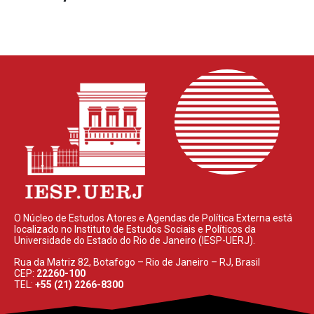
O Núcleo de Estudos Atores e Agendas de Política Externa está
localizado no Instituto de Estudos Sociais e Políticos da
Universidade do Estado do Rio de Janeiro (IESP-UERJ).
Rua da Matriz 82, Botafogo – Rio de Janeiro – RJ, Brasil
CEP:
22260-100
TEL:
+55 (21) 2266-8300