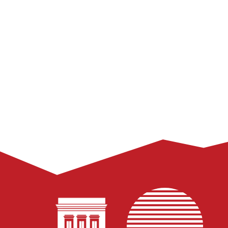
sobre temas que
Aula Inaugural do Programa Santiago
Dantas – E agora, Brasil? Brasil, para
onde?
março 4, 2026
Aula Inaugural do Programa Santiago Dantas, 27 de fev,
titulo: E agora, Brasil? Brasil, para onde?, com participação