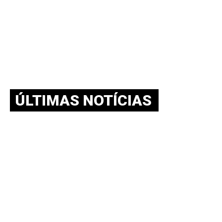
ÚLTIMAS NOTÍCIAS
BOLETIM NEAAPE v.10-n.02-
agosto.-2026 – SAMPAIO V.; PEDROSA
S.; SOUZA L.
julho 30, 2026
O Boletim NEAAPE divulga analises sobre o processo
decisório de política externa de distintos países, bem como
sobre